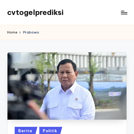
cvtogelprediksi
Home
Prabowo
Posted
Berita
Politik