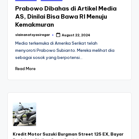
in
Prabowo Dibahas di Artikel Media
AS, Dinilai Bisa Bawa RI Menuju
Kemakmuran
slainanatsyasiregar
August 22, 2024
Posted
by
Media terkemuka di Amerika Serikat telah
menyoroti Prabowo Subianto. Mereka melihat dia
sebagai sosok yang berpotensi…
Read More
Kredit Motor Suzuki Burgman Street 125 EX, Bayar