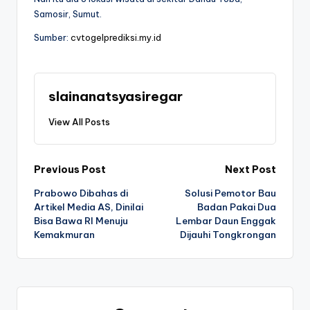
Samosir, Sumut.
Sumber:
cvtogelprediksi.my.id
slainanatsyasiregar
View All Posts
Post
Previous Post
Next Post
Prabowo Dibahas di
Solusi Pemotor Bau
navigation
Artikel Media AS, Dinilai
Badan Pakai Dua
Bisa Bawa RI Menuju
Lembar Daun Enggak
Kemakmuran
Dijauhi Tongkrongan