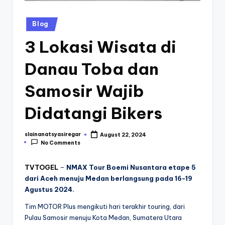
Posted
Blog
in
3 Lokasi Wisata di
Danau Toba dan
Samosir Wajib
Didatangi Bikers
slainanatsyasiregar
August 22, 2024
Posted
No Comments
by
TVTOGEL
–
NMAX Tour Boemi Nusantara etape 5
dari Aceh menuju Medan berlangsung pada 16-19
Agustus 2024.
Tim MOTOR Plus mengikuti hari terakhir touring, dari
Pulau Samosir menuju Kota Medan, Sumatera Utara