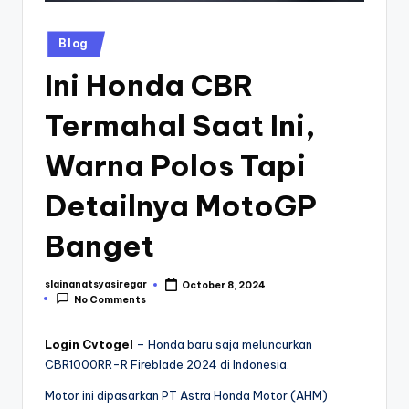
Posted
Blog
in
Ini Honda CBR
Termahal Saat Ini,
Warna Polos Tapi
Detailnya MotoGP
Banget
slainanatsyasiregar
October 8, 2024
Posted
No Comments
by
Login Cvtogel
– Honda baru saja meluncurkan
CBR1000RR-R Fireblade 2024 di Indonesia.
Motor ini dipasarkan PT Astra Honda Motor (AHM)