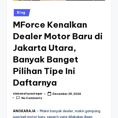
Posted
Blog
in
MForce Kenalkan
Dealer Motor Baru di
Jakarta Utara,
Banyak Banget
Pilihan Tipe Ini
Daftarnya
slainanatsyasiregar
December 25, 2024
Posted
No Comments
by
ANGKARAJA
– Makin banyak dealer, makin gampang
juga beli motor baru, seperti yang dilakukan Agen