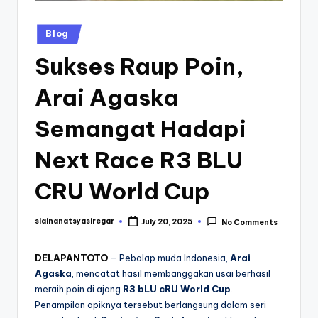
Posted
Blog
in
Sukses Raup Poin,
Arai Agaska
Semangat Hadapi
Next Race R3 BLU
CRU World Cup
slainanatsyasiregar
July 20, 2025
No Comments
Posted
by
DELAPANTOTO
– Pebalap muda Indonesia,
Arai
Agaska
, mencatat hasil membanggakan usai berhasil
meraih poin di ajang
R3 bLU cRU World Cup
.
Penampilan apiknya tersebut berlangsung dalam seri