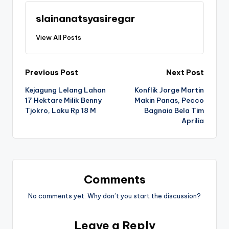
slainanatsyasiregar
View All Posts
Post
Previous Post
Next Post
Kejagung Lelang Lahan
Konflik Jorge Martin
navigation
17 Hektare Milik Benny
Makin Panas, Pecco
Tjokro, Laku Rp 18 M
Bagnaia Bela Tim
Aprilia
Comments
No comments yet. Why don’t you start the discussion?
Leave a Reply