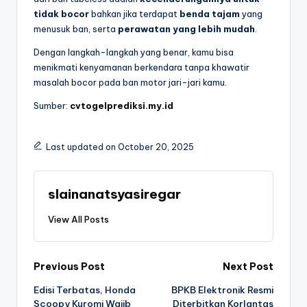
tidak bocor
bahkan jika terdapat
benda tajam
yang
menusuk ban, serta
perawatan yang lebih mudah
.
Dengan langkah-langkah yang benar, kamu bisa
menikmati kenyamanan berkendara tanpa khawatir
masalah bocor pada ban motor jari-jari kamu.
Sumber:
cvtogelprediksi.my.id
Last updated on October 20, 2025
slainanatsyasiregar
View All Posts
Post
Previous Post
Next Post
Edisi Terbatas, Honda
BPKB Elektronik Resmi
navigation
Scoopy Kuromi Wajib
Diterbitkan Korlantas