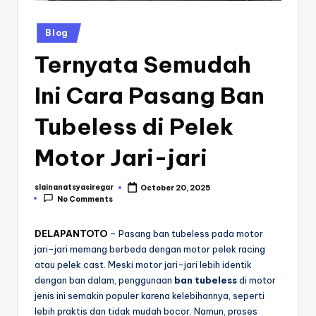
Posted
Blog
in
Ternyata Semudah
Ini Cara Pasang Ban
Tubeless di Pelek
Motor Jari-jari
slainanatsyasiregar
October 20, 2025
Posted
No Comments
by
DELAPANTOTO
– Pasang ban tubeless pada motor
jari-jari memang berbeda dengan motor pelek racing
atau pelek cast. Meski motor jari-jari lebih identik
dengan ban dalam, penggunaan
ban tubeless
di motor
jenis ini semakin populer karena kelebihannya, seperti
lebih praktis dan tidak mudah bocor. Namun, proses