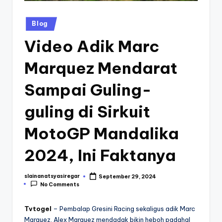
Posted
Blog
in
Video Adik Marc
Marquez Mendarat
Sampai Guling-
guling di Sirkuit
MotoGP Mandalika
2024, Ini Faktanya
slainanatsyasiregar
September 29, 2024
Posted
No Comments
by
Tvtogel
– Pembalap Gresini Racing sekaligus adik Marc
Marquez, Alex Marquez mendadak bikin heboh padahal