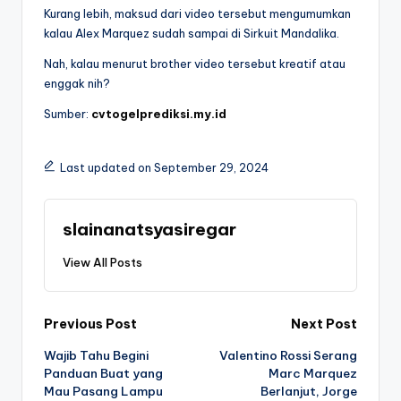
Kurang lebih, maksud dari video tersebut mengumumkan
kalau Alex Marquez sudah sampai di Sirkuit Mandalika.
Nah, kalau menurut brother video tersebut kreatif atau
enggak nih?
Sumber:
cvtogelprediksi.my.id
Last updated on September 29, 2024
slainanatsyasiregar
View All Posts
Post
Previous Post
Next Post
Wajib Tahu Begini
Valentino Rossi Serang
navigation
Panduan Buat yang
Marc Marquez
Mau Pasang Lampu
Berlanjut, Jorge